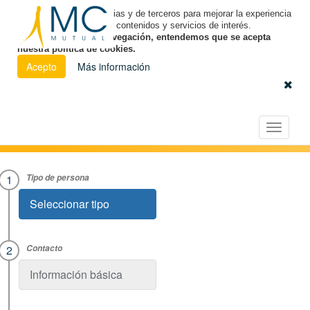
Utilizamos cookies propias y de terceros para mejorar la experiencia
de navegación y ofrecer contenidos y servicios de interés.
Al continuar con la navegación, entendemos que se acepta
nuestra política de cookies.
Acepto
Más información
Español
|
Euskara
|
Català
Licitación Electrónica
Toggle
navigat
Seleccionar tipo
Información básica