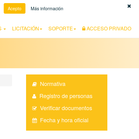
Acepto
Más información
Español
|
Euskara
|
Català
S
LICITACIÓN
SOPORTE
ACCESO PRIVADO
Normativa
Registro de personas
Verificar documentos
Fecha y hora oficial