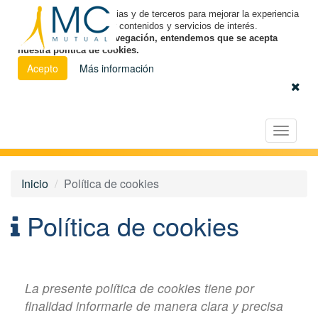
Utilizamos cookies propias y de terceros para mejorar la experiencia
de navegación y ofrecer contenidos y servicios de interés.
Al continuar con la navegación, entendemos que se acepta
nuestra política de cookies.
Acepto
Más información
Español
|
Euskara
|
Català
Licitación Electrónica
Toggle
navigat
Inicio
Política de cookies
Política de cookies
La presente política de cookies tiene por
finalidad informarle de manera clara y precisa