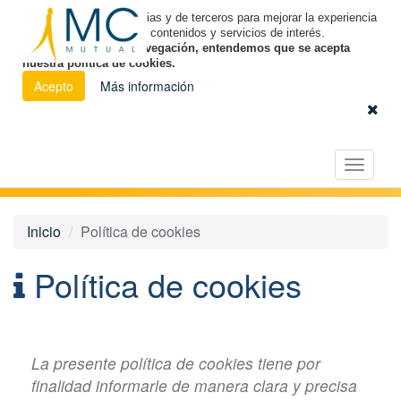
Utilizamos cookies propias y de terceros para mejorar la experiencia
de navegación y ofrecer contenidos y servicios de interés.
Al continuar con la navegación, entendemos que se acepta
nuestra política de cookies.
Acepto
Más información
Español
|
Euskara
|
Català
Licitación Electrónica
Toggle
navigat
Inicio
Política de cookies
Política de cookies
La presente política de cookies tiene por
finalidad informarle de manera clara y precisa