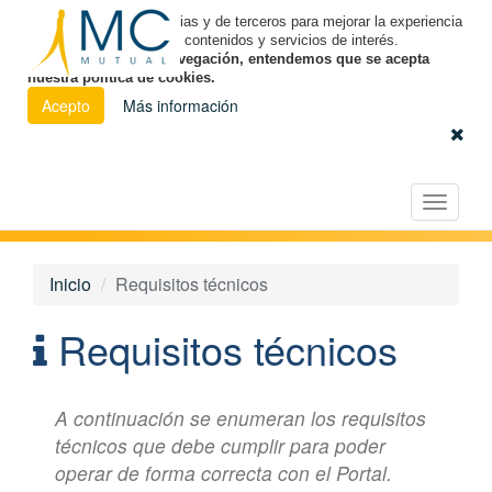
Utilizamos cookies propias y de terceros para mejorar la experiencia
de navegación y ofrecer contenidos y servicios de interés.
Al continuar con la navegación, entendemos que se acepta
nuestra política de cookies.
Acepto
Más información
Español
|
Euskara
|
Català
Licitación Electrónica
Toggle
navigat
Inicio
Requisitos técnicos
Requisitos técnicos
A continuación se enumeran los requisitos
técnicos que debe cumplir para poder
operar de forma correcta con el Portal.