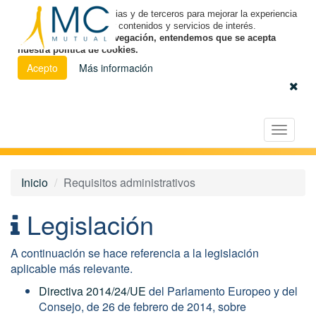
Utilizamos cookies propias y de terceros para mejorar la experiencia
de navegación y ofrecer contenidos y servicios de interés.
Al continuar con la navegación, entendemos que se acepta
nuestra política de cookies.
Acepto
Más información
Español
|
Euskara
|
Català
Licitación Electrónica
Toggle
navigat
Inicio
Requisitos administrativos
Legislación
A continuación se hace referencia a la legislación
aplicable más relevante.
Directiva 2014/24/UE
del Parlamento Europeo y del
Consejo, de 26 de febrero de 2014, sobre