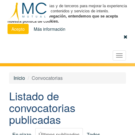
Utilizamos cookies propias y de terceros para mejorar la experiencia
de navegación y ofrecer contenidos y servicios de interés.
Al continuar con la navegación, entendemos que se acepta
nuestra política de cookies.
Acepto
Más información
Español
|
Euskara
|
Català
Licitación Electrónica
Toggle
navigat
Inicio
Convocatorias
Listado de
convocatorias
publicadas
En plazo
Últimos publicados
Todos