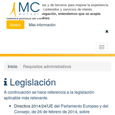
Utilizamos cookies propias y de terceros para mejorar la experiencia
de navegación y ofrecer contenidos y servicios de interés.
Al continuar con la navegación, entendemos que se acepta
nuestra política de cookies.
Acepto
Más información
Español
|
Euskara
|
Català
Licitación Electrónica
Toggle
navigat
Inicio
Requisitos administrativos
Legislación
A continuación se hace referencia a la legislación
aplicable más relevante.
Directiva 2014/24/UE
del Parlamento Europeo y del
Consejo, de 26 de febrero de 2014, sobre