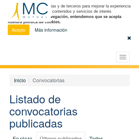
Utilizamos cookies propias y de terceros para mejorar la experiencia
de navegación y ofrecer contenidos y servicios de interés.
Al continuar con la navegación, entendemos que se acepta
nuestra política de cookies.
Acepto
Más información
Español
|
Euskara
|
Català
Licitación Electrónica
Toggle
navigat
Inicio
Convocatorias
Listado de
convocatorias
publicadas
En plazo
Últimos publicados
Todos