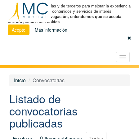
Utilizamos cookies propias y de terceros para mejorar la experiencia
de navegación y ofrecer contenidos y servicios de interés.
Al continuar con la navegación, entendemos que se acepta
nuestra política de cookies.
Acepto
Más información
Español
|
Euskara
|
Català
Licitación Electrónica
Toggle
navigat
Inicio
Convocatorias
Listado de
convocatorias
publicadas
En plazo
Últimos publicados
Todos