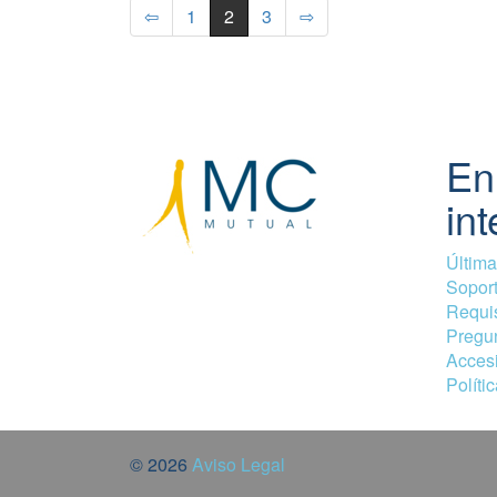
⇦
1
2
3
⇨
En
int
Última
Soport
Requis
Pregun
Accesi
Políti
© 2026
Aviso Legal