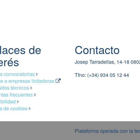
laces de
Contacto
erés
Josep Tarradellas, 14-18 08
s convocatorias
Tfno: (+34) 934 05 12 44
e a empresas licitadoras
itos técnicos
tas frecuentes
bilidad
ca de cookies
Plataforma operada con la te