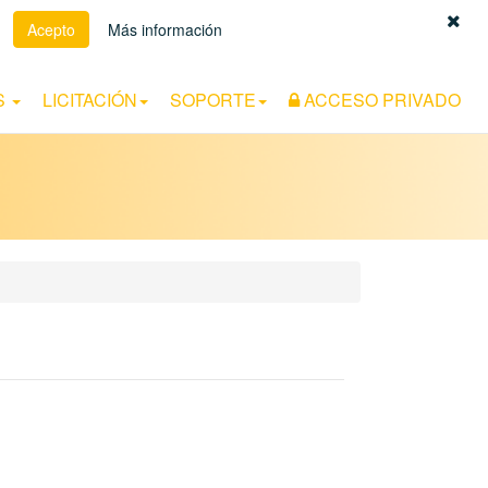
Acepto
Más información
Español
|
Euskara
|
Català
S
LICITACIÓN
SOPORTE
ACCESO PRIVADO