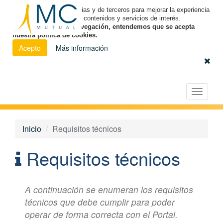
Utilizamos cookies propias y de terceros para mejorar la experiencia
de navegación y ofrecer contenidos y servicios de interés.
Al continuar con la navegación, entendemos que se acepta
nuestra política de cookies.
Acepto
Más información
Español
|
Euskara
|
Català
Licitación Electrónica
Toggle
navigat
Inicio
Requisitos técnicos
Requisitos técnicos
A continuación se enumeran los requisitos
técnicos que debe cumplir para poder
operar de forma correcta con el Portal.