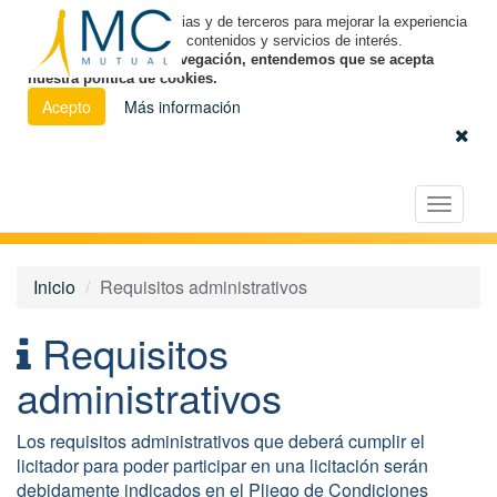
Utilizamos cookies propias y de terceros para mejorar la experiencia
de navegación y ofrecer contenidos y servicios de interés.
Al continuar con la navegación, entendemos que se acepta
nuestra política de cookies.
Acepto
Más información
Español
|
Euskara
|
Català
Licitación Electrónica
Toggle
navigat
Inicio
Requisitos administrativos
Requisitos
administrativos
Los requisitos administrativos que deberá cumplir el
licitador para poder participar en una licitación serán
debidamente indicados en el Pliego de Condiciones