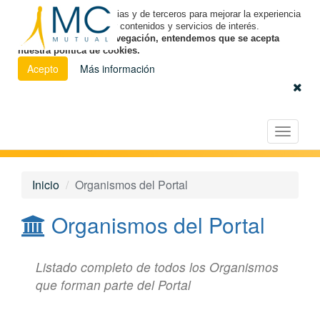
Utilizamos cookies propias y de terceros para mejorar la experiencia
de navegación y ofrecer contenidos y servicios de interés.
Al continuar con la navegación, entendemos que se acepta
nuestra política de cookies.
Acepto
Más información
Español
|
Euskara
|
Català
Licitación Electrónica
Toggle
navigat
Inicio
Organismos del Portal
Organismos del Portal
Listado completo de todos los Organismos
que forman parte del Portal