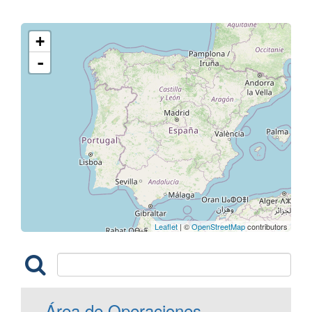
+
-
Leaflet
| ©
OpenStreetMap
contributors
Área de Operaciones