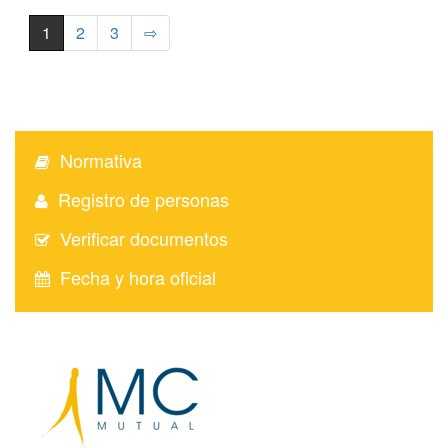
1
2
3
⇨
Normativa
Registro de personas
Verificar documentos
Fecha y hora oficial