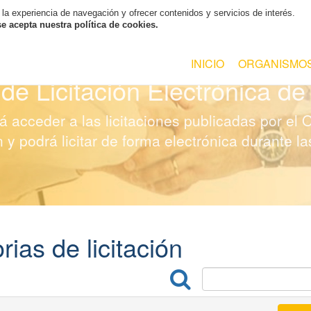
 la experiencia de navegación y ofrecer contenidos y servicios de interés.
 acepta nuestra política de cookies.
INICIO
ORGANISMO
 de Licitación Electrónica
de
 acceder a las licitaciones publicadas por el 
 y podrá licitar de forma electrónica durante l
ias de licitación