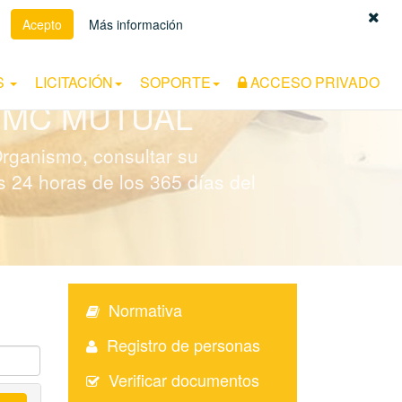
Acepto
Más información
Español
|
Euskara
|
Català
S
LICITACIÓN
SOPORTE
ACCESO PRIVADO
MC MUTUAL
Organismo, consultar su
as 24 horas de los 365 días del
Normativa
Registro de personas
Verificar documentos