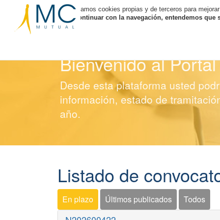
Utilizamos cookies propias y de terceros para mejorar
Al continuar con la navegación, entendemos que se
Bienvenido al Portal
Desde esta plataforma usted podrá
información, estado de tramitación
año.
Listado de convocator
En plazo
Últimos publicados
Todos
N202600422