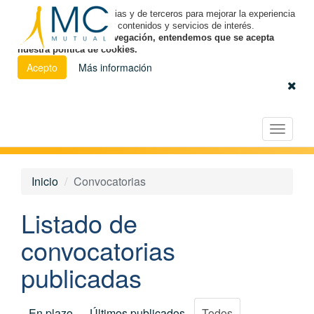
Utilizamos cookies propias y de terceros para mejorar la experiencia
de navegación y ofrecer contenidos y servicios de interés.
Al continuar con la navegación, entendemos que se acepta
nuestra política de cookies.
Acepto
Más información
Español
|
Euskara
|
Català
Licitación Electrónica
Toggle
navigat
Inicio
Convocatorias
Listado de
convocatorias
publicadas
En plazo
Últimos publicados
Todos